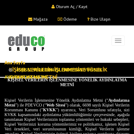
Oturum Aç / Kayıt
Mağaza
Ödeme
Bize Ulaşın
Ana Sayfa
KİŞİSEL VERİLERİN İŞLENMESİNE YÖNELİK
KİŞİSEL VERİLERİN İŞLENMESİNE YÖNELİK
AYDINLATMA METNİ
AYDINLATMA METNİ
KİŞİSEL VERİLERİN İŞLENMESİNE YÖNELİK AYDINLATMA
METNİ
Kişisel Verilerin İşlenmesine Yönelik Aydınlatma Metni (“
Aydınlatma
Metni
”) ile PDEVCO (“
Web Sitesi
”) olarak, 6698 sayılı Kişisel Verilerin
Korunması Kanunu (“
KVKK
”) uyarınca, Veri Sorumlusu sıfatıyla, sizi
KVKK kapsamındaki aydınlatma yükümlülüğümüz çerçevesinde, aşağıda
tanımlanan Kişisel Verilerinizin toplanma yöntemleri ve hukuki sebepleri,
Kişisel Verilerinizi koruma yöntemlerimiz ve politikamız, işlenen Kişisel
Veri örnekleri, veri sorumlusunun kimliği, Kişisel Verilerin işlenme
amaçları, Kişisel Verilerinizin üçüncü kişilere ve/veya yurtdışına aktarımı