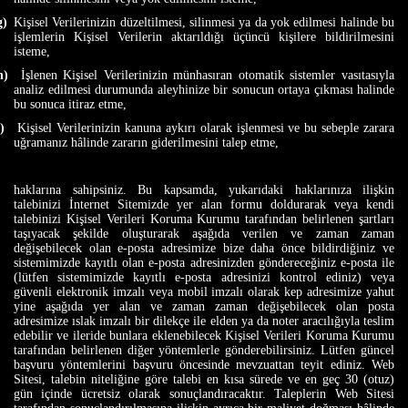
g)
Kişisel Verilerinizin düzeltilmesi, silinmesi ya da yok edilmesi halinde bu
işlemlerin Kişisel Verilerin aktarıldığı üçüncü kişilere bildirilmesini
isteme,
h)
İşlenen Kişisel Verilerinizin münhasıran otomatik sistemler vasıtasıyla
analiz edilmesi durumunda aleyhinize bir sonucun ortaya çıkması halinde
bu sonuca itiraz etme,
i)
Kişisel Verilerinizin kanuna aykırı olarak işlenmesi ve bu sebeple zarara
uğramanız hâlinde zararın giderilmesini talep etme,
haklarına sahipsiniz. Bu kapsamda, yukarıdaki haklarınıza ilişkin
talebinizi İnternet Sitemizde yer alan formu doldurarak veya kendi
talebinizi Kişisel Verileri Koruma Kurumu tarafından belirlenen şartları
taşıyacak şekilde oluşturarak aşağıda verilen ve zaman zaman
değişebilecek olan e-posta adresimize bize daha önce bildirdiğiniz ve
sistemimizde kayıtlı olan e-posta adresinizden göndereceğiniz e-posta ile
(lütfen sistemimizde kayıtlı e-posta adresinizi kontrol ediniz) veya
güvenli elektronik imzalı veya mobil imzalı olarak kep adresimize yahut
yine aşağıda yer alan ve zaman zaman değişebilecek olan posta
adresimize ıslak imzalı bir dilekçe ile elden ya da noter aracılığıyla teslim
edebilir ve ileride bunlara eklenebilecek Kişisel Verileri Koruma Kurumu
tarafından belirlenen diğer yöntemlerle gönderebilirsiniz. Lütfen güncel
başvuru yöntemlerini başvuru öncesinde mevzuattan teyit ediniz. Web
Sitesi, talebin niteliğine göre talebi en kısa sürede ve en geç 30 (otuz)
gün içinde ücretsiz olarak sonuçlandıracaktır. Taleplerin Web Sitesi