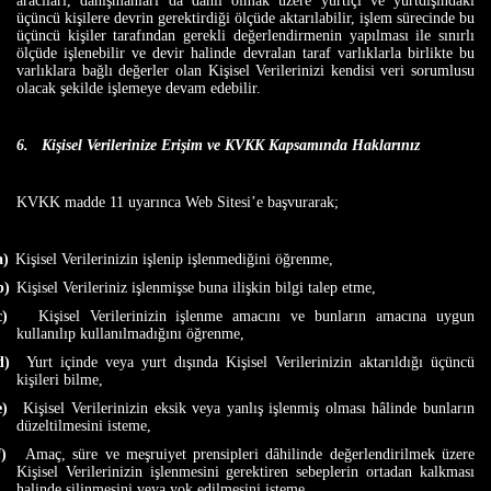
aracıları, danışmanları da dahil olmak üzere yurtiçi ve yurtdışındaki
üçüncü kişilere devrin gerektirdiği ölçüde aktarılabilir, işlem sürecinde bu
üçüncü kişiler tarafından gerekli değerlendirmenin yapılması ile sınırlı
ölçüde işlenebilir ve devir halinde devralan taraf varlıklarla birlikte bu
varlıklara bağlı değerler olan Kişisel Verilerinizi kendisi veri sorumlusu
olacak şekilde işlemeye devam edebilir.
6.
Kişisel Verilerinize Erişim ve KVKK Kapsamında Haklarınız
KVKK madde 11 uyarınca
Web Sitesi’e
başvurarak;
a)
Kişisel Verilerinizin işlenip işlenmediğini öğrenme,
b)
Kişisel Verileriniz işlenmişse buna ilişkin bilgi talep etme,
c)
Kişisel Verilerinizin işlenme amacını ve bunların amacına uygun
kullanılıp kullanılmadığını öğrenme,
d)
Yurt içinde veya yurt dışında Kişisel Verilerinizin aktarıldığı üçüncü
kişileri bilme,
e)
Kişisel Verilerinizin eksik veya yanlış işlenmiş olması hâlinde bunların
düzeltilmesini isteme,
f)
Amaç, süre ve meşruiyet prensipleri dâhilinde değerlendirilmek üzere
Kişisel Verilerinizin işlenmesini gerektiren sebeplerin ortadan kalkması
halinde silinmesini veya yok edilmesini isteme,