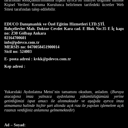
tarafından sonuçlandırılmasına ilişkin ayrıca bir maliyet doğması hâlinde
Kişisel Verileri Koruma Kurulunca belirlenen tarifedeki ücretler Web
Sitesi tarafından talep edilebilir.
EDUCO Danışmanlık ve Özel Eğitim Hizmetleri LTD.ŞTİ.
Bahçelievler Mah. Doktor Cevdet Kara cad. E Blok No:35 E İç kapı
no: Z30 Gölbaşı Ankara
02164700601
info@pdevco.com.tr
MERSİS no: 0470058451900014
Sicil no: 524003
E- posta adresi
:
kvkk@pdevco.com.tr
Kep adresi
:
Yukarıdaki Aydınlatma Metni’nin tamamını okudum, anladım. (
Buraya
atacağınız imza yalnızca aydınlatma yükümlülüğümüzü yerine
getirdiğimizi ispat amacı ile alınmaktadır ve aşağıda ayrıca imza
atmamanız halinde hiçbir şart altında açık rıza ile yapılan işlemelere açık
rızanızı verdiğiniz anlamına gelmemektedir
)
Ad – Soyad: