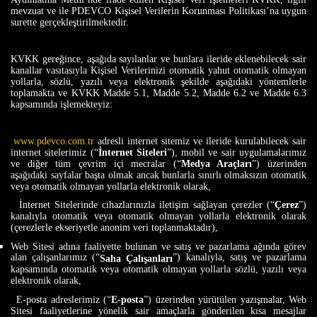
mevzuat ve ile PDEVCO Kişisel Verilerin Korunması Politikası’na uygun
surette gerçekleştirilmektedir.
KVKK gereğince, aşağıda sayılanlar ve bunlara ileride eklenebilecek sair
kanallar vasıtasıyla Kişisel Verilerinizi otomatik yahut otomatik olmayan
yollarla, sözlü, yazılı veya elektronik şekilde aşağıdaki yöntemlerle
toplamakta ve KVKK Madde 5.1, Madde 5.2, Madde 6.2 ve Madde 6.3
kapsamında işlemekteyiz:
www.pdevco.com.tr
adresli internet sitemiz ve ileride kurulabilecek sair
internet sitelerimiz (“
İnternet Siteleri
”),
mobil ve sair uygulamalarımız
ve diğer tüm çevrim içi mecralar (“
Medya Araçları
”) üzerinden
aşağıdaki sayfalar başta olmak ancak bunlarla sınırlı olmaksızın otomatik
veya otomatik olmayan yollarla elektronik olarak,
İnternet Sitelerinde cihazlarınızla iletişim sağlayan çerezler (“
Çerez
”)
kanalıyla otomatik veya otomatik olmayan yollarla elektronik olarak
(çerezlerle ekseriyetle anonim veri toplanmaktadır),
Web Sitesi adına faaliyette bulunan ve satış ve pazarlama ağında görev
alan çalışanlarımız (“
”) kanalıyla, satış ve pazarlama
Saha Çalışanları
kapsamında otomatik veya otomatik olmayan yollarla sözlü, yazılı veya
elektronik olarak,
E-posta adreslerimiz (“
E-posta
”) üzerinden yürütülen yazışmalar, Web
Sitesi faaliyetlerine yönelik sair amaçlarla gönderilen kısa mesajlar