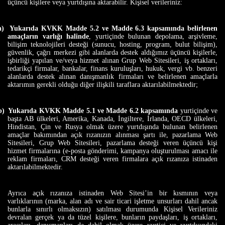
üçüncü kişilere veya yurtdışına aktarabilir. Kişisel verileriniz:
a)
Yukarıda KVKK Madde 5.2 ve Madde 6.3 kapsamında belirlenen
amaçların varlığı halinde
, yurtiçinde bulunan depolama, arşivleme,
bilişim teknolojileri desteği (sunucu, hosting, program, bulut bilişim),
güvenlik, çağrı merkezi gibi alanlarda destek aldığımız üçüncü kişilerle,
işbirliği yapılan ve/veya hizmet alınan Grup Web Sitesileri, iş ortakları,
tedarikçi firmalar, bankalar, finans kuruluşları, hukuk, vergi vb. benzeri
alanlarda destek alınan danışmanlık firmaları ve belirlenen amaçlarla
aktarımın gerekli olduğu diğer ilişkili taraflara aktarılabilmektedir;
b)
Yukarıda KVKK Madde 5.1 ve Madde 6.2 kapsamında
yurtiçinde ve
başta AB ülkeleri, Amerika, Kanada, İngiltere, İrlanda, OECD ülkeleri,
Hindistan, Çin ve Rusya olmak üzere yurtdışında bulunan
belirlenen
amaçlar bakımından açık rızanızın alınması şartı ile, pazarlama Web
Sitesileri, Grup Web Sitesileri, pazarlama desteği veren üçüncü kişi
hizmet firmalarına (e-posta gönderimi, kampanya oluşturulması amacı ile
reklam firmaları, CRM desteği veren firmalara açık rızanıza istinaden
aktarılabilmektedir.
Ayrıca açık rızanıza istinaden Web Sitesi’in bir kısmının veya
varlıklarının (marka, alan adı ve sair ticari işletme unsurları dahil ancak
bunlarla sınırlı olmaksızın) satılması durumunda Kişisel Verileriniz
devralan gerçek ya da tüzel kişilere, bunların paydaşları, iş ortakları,