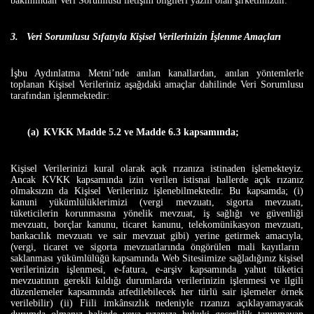
bakımından Veri Sorumlusu iletişim bilgileri yazılı olan şirketimizdir.
3.
Veri Sorumlusu Sıfatıyla Kişisel Verilerinizin İşlenme Amaçları
İşbu Aydınlatma Metni’nde anılan kanallardan, anılan yöntemlerle
toplanan Kişisel Verileriniz aşağıdaki amaçlar dahilinde Veri Sorumlusu
tarafından işlenmektedir:
(a)
KVKK Madde 5.2 ve Madde 6.3 kapsamında;
Kişisel Verilerinizi kural olarak açık rızanıza istinaden işlemekteyiz.
Ancak KVKK kapsamında izin verilen istisnai hallerde açık rızanız
olmaksızın da Kişisel Verileriniz işlenebilmektedir. Bu kapsamda; (i)
kanuni yükümlülüklerimizi (vergi mevzuatı, sigorta mevzuatı,
tüketicilerin korunmasına yönelik mevzuat, iş sağlığı ve güvenliği
mevzuatı, borçlar kanunu, ticaret kanunu, telekomünikasyon mevzuatı,
bankacılık mevzuatı ve sair mevzuat gibi) yerine getirmek amacıyla,
(
vergi, ticaret ve sigorta mevzuatlarında öngörülen mali kayıtların
saklanması yükümlülüğü kapsamında Web Sitesiimize sağladığınız kişisel
verilerinizin işlenmesi,
e-fatura, e-arşiv kapsamında yahut tüketici
mevzuatının gerekli kıldığı durumlarda verilerinizin işlenmesi ve ilgili
düzenlemeler kapsamında atfedilebilecek her türlü sair işlemeler örnek
verilebilir) (ii) Fiili imkânsızlık nedeniyle rızanızı açıklayamayacak