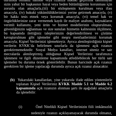
durumda olmanız halinde veya rızanıza hukuki geçerlilik tanınmayan
sizin yahut bir başkasının hayat veya beden bütünlüğünün korunması için
zorunlu olan amaçlarla,(iii) bir sözleşmenin kurulması veya ifası
amacıyla, (iv) hukuki yükümlülüklerimizi yerine getirmek amacıyla, (v)
bir hakkı tesis etmek veya korumak amacıyla, (vi) temel hak ve
özgürlüklerinize zarar vermemek kaydı ile maliyet azaltımı, kaynakların
verimli kullanımı, yeni ürün ve hizmet modellerinin oluşturulması,
güvenliğinizin sağlanması ve size sunulan hizmetin kalitesinin ölçülmesi,
bu kapsamda ilettiğiniz taleplerinizin değerlendirilmesi ve çözüme
kavuşturulması gibi işlemeler gibi meşru menfaatlerimizi korumak
amacıyla; Kişisel Verilerinizi işlemekteyiz. Ayrıca alenileştirdiğiniz kişisel
verilerin KVKK’da belirlenen sınırlarla da işlenmesi açık rızanızı
gerektirmemektedir. Sosyal Medya kanalları, internet siteniz ve sair
mecralarda alenileştirmiş olduğunuz Kişisel Verileriniz tarafımızca
işlenmesi ve ilgili düzenleme kapsamında atfedilebilecek her türlü sair
işlemeler bu duruma örnek gösterilebilir. Bunun haricinde açık rızanızı
gerektiren bir işleme yapılacağı durumda ayrıca açık rızanız alınacaktır.
(b)
Yukarıdaki kanallardan, yine yukarıda ifade edilen yöntemlerle
toplanan Kişisel Verileriniz
KVKK Madde 5.1 ve Madde 6.2
kapsamında
açık rızanızın alınması şartı ile aşağıdaki amaçlarla
da işlenebilir:
(i)
Özel Nitelikli Kişisel Verilerinizin fiili imkânsızlık
nedeniyle rızanızı açıklayamayacak durumda olmanız,