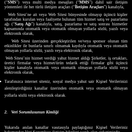
(“
SMS
”) veya multi medya mesajları (“
MMS
”) dahil sair iletişim
yöntemleri ile her türlü iletişim araçları (“
İletişim Araçları
”) kanalıyla,
Web Sitesi’ne ait veya Web Sitesi bünyesinde olmayıp üçüncü kişiler
tarafından kurulan veya faaliyette bulunan tüm hizmet satış ve pazarlama
ağı (“
Satış Ağı
”) kanalıyla, satış, pazarlama ve satış sonrası hizmetler
kapsamında otomatik veya otomatik olmayan yollarla sözlü, yazılı veya
elektronik olarak,
Web Sitesi üzerinden gerçekleştirilen ve/veya sponsor olunan tüm
etkinlikler ile bunlarla sınırlı olmamak kaydıyla otomatik veya otomatik
olmayan yollarla sözlü, yazılı veya elektronik olarak,
Web Sitesi’nin hizmet verdiği yahut hizmet aldığı Şirketler, iş ortakları,
üretici firmalar veya hizmet/ürün tedarik ettiği firmalar gibi üçüncü
kişiler kanalıyla otomatik veya otomatik olmayan yollarla sözlü veya
elektronik olarak,
Tarafınızca internet siteniz, sosyal medya yahut sair Kişisel Verilerinizi
alenileştirdiğiniz kanallar üzerinden otomatik veya otomatik olmayan
yollarla sözlü veya elektronik olarak.
2.
Veri Sorumlusunun Kimliği
Yukarıda anılan kanallar vasıtasıyla paylaştığınız Kişisel Verileriniz